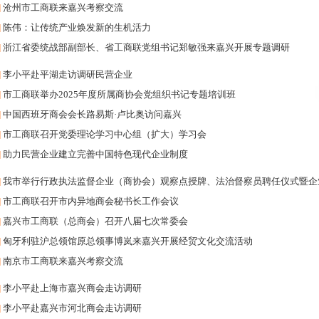
]
沧州市工商联来嘉兴考察交流
]
陈伟：让传统产业焕发新的生机活力
]
浙江省委统战部副部长、省工商联党组书记郑敏强来嘉兴开展专题调研
]
李小平赴平湖走访调研民营企业
]
市工商联举办2025年度所属商协会党组织书记专题培训班
]
中国西班牙商会会长路易斯·卢比奥访问嘉兴
]
市工商联召开党委理论学习中心组（扩大）学习会
]
助力民营企业建立完善中国特色现代企业制度
]
我市举行行政执法监督企业（商协会）观察点授牌、法治督察员聘任仪式暨企
]
市工商联召开市内异地商会秘书长工作会议
]
嘉兴市工商联（总商会）召开八届七次常委会
]
匈牙利驻沪总领馆原总领事博岚来嘉兴开展经贸文化交流活动
]
南京市工商联来嘉兴考察交流
]
李小平赴上海市嘉兴商会走访调研
]
李小平赴嘉兴市河北商会走访调研