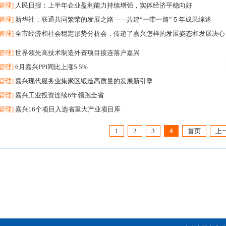
管理]
人民日报：上半年企业盈利能力持续增强，实体经济平稳向好
管理]
新华社：联通共同繁荣的发展之路——共建“一带一路”５年成果综述
管理]
全市经济和社会稳定形势分析会，传递了嘉兴怎样的发展姿态和发展决心
管理]
世界领先高技术制造外资项目接连落户嘉兴
管理]
6月嘉兴PPI同比上涨5.5%
管理]
嘉兴现代服务业集聚区锻造高质量的发展新引擎
管理]
嘉兴工业投资连续6年领跑全省
管理]
嘉兴16个项目入选省重大产业项目库
1
2
3
4
首页
上