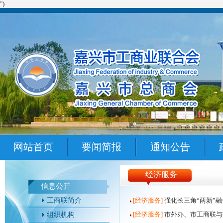
")
网站首页
要闻简报
通知公告
经济服务
信息公开
工商联简介
[经济服务]
强化长三角“两新”
[经济服务]
市外办、市工商联与
组织机构