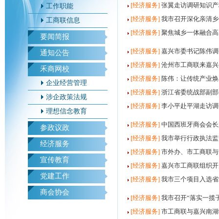
[经济服务]
张翼走访调研知识产
工作职能
[经济服务]
我市召开深化亲清乡
工商联信息
[经济服务]
聚焦城乡一体融合高
要闻简报
[经济服务]
嘉兴市委书记陈伟调
通知公告
[经济服务]
沧州市工商联来嘉兴
禾商网校
[经济服务]
陈伟：让传统产业焕
企业经营管理
[经济服务]
浙江省委统战部副部
涉企政策法规
[经济服务]
李小平赴平湖走访调
理想信念教育
[经济服务]
中国西班牙商会会长
参政议政
[经济服务]
我市举行行政执法监
经济服务
[经济服务]
市外办、市工商联与
宣传教育
[经济服务]
嘉兴市工商联组织开
党建工作
[经济服务]
我市三个项目入选省
商会协会
[经济服务]
我市召开“落实一揽
[经济服务]
市工商联与嘉兴南湖