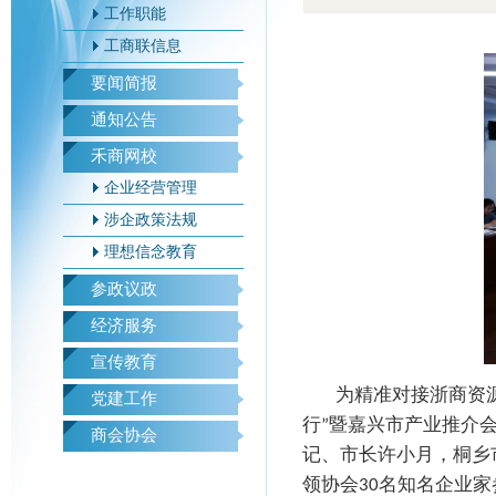
工作职能
工商联信息
要闻简报
通知公告
禾商网校
企业经营管理
涉企政策法规
理想信念教育
参政议政
经济服务
宣传教育
为精准对接浙商资
党建工作
行
”
暨嘉兴市产业推介
商会协会
记、市长许小月，桐乡
领协会
30
名知名企业家