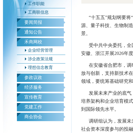
工作职能
工商联信息
“十五五”规划纲要将
要闻简报
源、量子科技、生物制造
通知公告
景。
禾商网校
受中共中央委托，全
企业经营管理
安徽、浙江开展2026
涉企政策法规
在安徽省合肥市，调
理想信念教育
放与创新，支持新技术在
参政议政
领域，要统筹基础研究
经济服务
发展未来产业的底气
宣传教育
培养架构和企业培育模
党建工作
到国际领先水平。
商会协会
调研组认为，发展未
社会资本深度参与的投