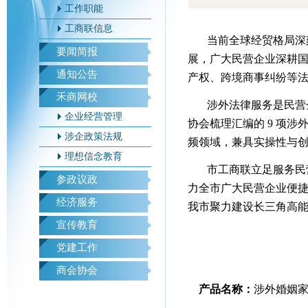
工作职能
工商联信息
当前全球经贸格局深
要闻简报
展，广大民营企业深耕
通知公告
产权、跨境商事纠纷等
禾商网校
涉外法律服务是民营企
企业经营管理
协会梳理汇编的 9 项
涉企政策法规
频领域，兼具实操性与
理想信念教育
市工商联立足服务民
参政议政
力全市广大民营企业便
经济服务
我市聚力建设长三角高
宣传教育
党建工作
商会协会
产品名称：
涉外婚姻