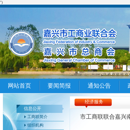
")
网站首页
要闻简报
通知公告
经济服务
信息公开
市工商联联合嘉兴南
工商联简介
组织机构