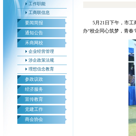
工作职能
工商联信息
5月21日下午，市
要闻简报
办“校企同心筑梦，青春‘
通知公告
禾商网校
企业经营管理
涉企政策法规
理想信念教育
参政议政
经济服务
宣传教育
党建工作
商会协会