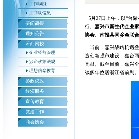
工作职能
工商联信息
5月27日上午，以“台
要闻简报
行。
嘉兴市新生代企业
通知公告
协会、南投县同乡会联合
禾商网校
当前，嘉兴战略机遇叠
企业经营管理
造创新强市建设。嘉台
涉企政策法规
亮眼。截至目前，嘉兴全市
理想信念教育
续多年位居浙江省前列
参政议政
经济服务
宣传教育
党建工作
商会协会