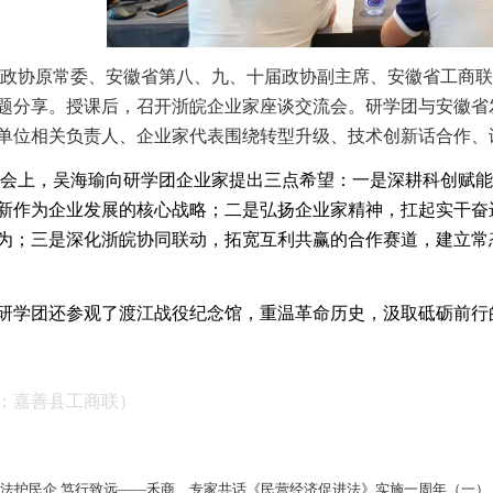
协原常委、安徽省第八、九、十届政协副主席、安徽省工商联
题分享。
授课后，召开浙皖企业家座谈交流会。
研学团与
安徽省
单位相关负责人、企业家代表
围绕转型升级、技术创新
话合作、
上，吴海瑜向研学团企业家提出三点希望：一是深耕科创赋能之
新作为企业发展的核心战略；二是弘扬企业家精神，扛起实干奋
为；三是深化浙皖协同联动，拓宽互利共赢的合作赛道，建立常
研学团还参观了渡江战役纪念馆，重温革命历史，汲取砥砺前行
：嘉善县工商联）
法护民企 笃行致远——禾商、专家共话《民营经济促进法》实施一周年（一）