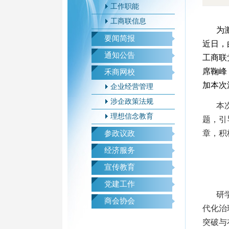
工作职能
工商联信息
为
要闻简报
近日，
通知公告
工商联
席鞠峰
禾商网校
加本次
企业经营管理
涉企政策法规
本
理想信念教育
题，引
章，积
参政议政
经济服务
宣传教育
党建工作
研
商会协会
代化治
突破与