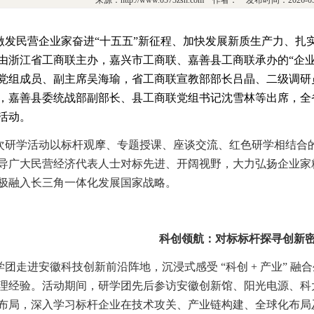
来源：http://www.0573zsh.com 作者： 发布时间：2026-
激发民营企业家奋进“十五五”新征程、加快发展新质生产力、扎
由浙江省工商联主办，嘉兴市工商联、嘉善县工商联承办的“企
党组成员、副主席吴海瑜，省工商联宣教部部长吕晶、二级调研
，嘉善县委统战部副部长、县工商联党组书记沈雪林等出席，全
活动。
次研学活动以标杆观摩、专题授课、座谈交流、红色研学相结合
导广大民营经济代表人士对标先进、开阔视野，大力弘扬企业家
极融入长三角一体化发展国家战略。
科创领航：对标标杆探寻创新
学团走进安徽科技创新前沿阵地，沉浸式感受 “科创 + 产业” 
理经验。
活动期间，研学团先后参访安徽创新馆、阳光电源、科
布局，深入学习标杆企业在技术攻关、产业链构建、全球化布局