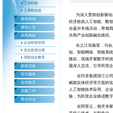
工作职能
工商联信息
为深入贯彻创新驱动
要闻简报
经济抢抓人工智能、数智
通知公告
合嘉兴专场活动，带领
共商产业创新融合路径
禾商网校
企业经营管理
在之江实验室，与会
涉企政策法规
知、智能网络、智能系
理想信念教育
随后，现场开展数字科
题深入交流，引导民营
参政议政
经济服务
在抖音集团浙江公司
宣传教育
赋能实体经济等方面的实
人工智能技术应用、企
党建工作
验，为民营企业推进数
商会协会
在阿里云，相关专家