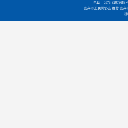
电话：0573-8207368
嘉兴市互联网协会
推荐
嘉兴
浙I