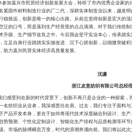
幸参加嘉兴市民营经济创新发展大会，聆听了市内优秀企业家的
名紧固件材料制造行业的厂二代，深耕实体制造业以来，越发明
行稳致远，创新是唯一的核心出路。从前总觉得创新是宏大的顶
空泛的口号，而是落到生产经营里的点点滴滴。对于我们传统制
术升级、生产细节改良之中。今后我会坚守实业本心，传承踏实
，立足自身行业踏踏实实做改进、沉下心抓创新，以细微突破积
，助力嘉兴民营实体经济高质量发展。
沈
濂
浙江皮意纺织有限公司总经
我们感受到在新的时代背景下，创新不再只是企业的一种探索，
一名纺织业从业者，我深感责任在肩。
过去，我们专注于面料与
于产品开发本身，更在于如何将现代技术深度融合到设计、生产
趋势预测、个性化定制设计、智能化生产排程与品质检测等环节
级。
市场的脉搏瞬息万变，时代的浪潮奔涌向前。我们将以此次