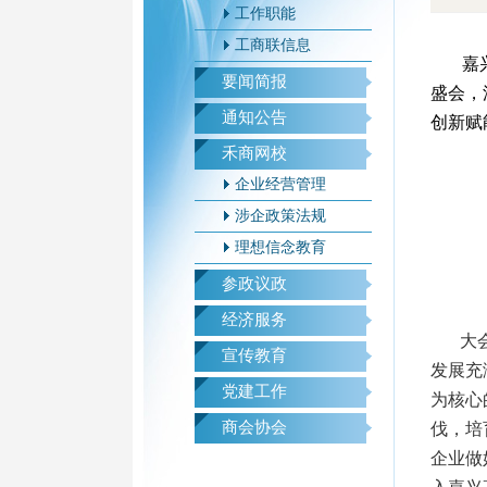
工作职能
工商联信息
嘉
要闻简报
盛会，
通知公告
创新赋
禾商网校
企业经营管理
涉企政策法规
理想信念教育
参政议政
经济服务
大
宣传教育
发展充
党建工作
为核心
商会协会
伐，培
企业做