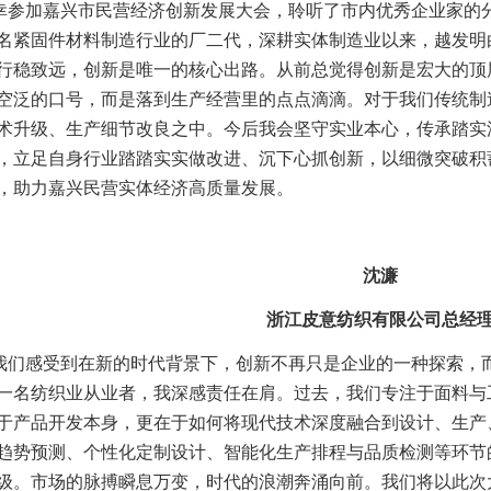
幸参加嘉兴市民营经济创新发展大会，聆听了市内优秀企业家的
名紧固件材料制造行业的厂二代，深耕实体制造业以来，越发明
行稳致远，创新是唯一的核心出路。从前总觉得创新是宏大的顶
空泛的口号，而是落到生产经营里的点点滴滴。对于我们传统制
术升级、生产细节改良之中。今后我会坚守实业本心，传承踏实
，立足自身行业踏踏实实做改进、沉下心抓创新，以细微突破积
，助力嘉兴民营实体经济高质量发展。
沈
濂
浙江皮意纺织有限公司总经
我们感受到在新的时代背景下，创新不再只是企业的一种探索，
一名纺织业从业者，我深感责任在肩。
过去，我们专注于面料与
于产品开发本身，更在于如何将现代技术深度融合到设计、生产
趋势预测、个性化定制设计、智能化生产排程与品质检测等环节
级。
市场的脉搏瞬息万变，时代的浪潮奔涌向前。我们将以此次