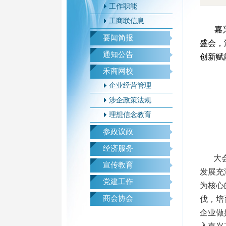
工作职能
工商联信息
嘉
要闻简报
盛会，
通知公告
创新赋
禾商网校
企业经营管理
涉企政策法规
理想信念教育
参政议政
经济服务
大
宣传教育
发展充
党建工作
为核心
商会协会
伐，培
企业做