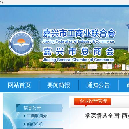
")
网站首页
要闻简报
通知公告
企业经营管理
信息公开
学深悟透全国“两
工商联简介
组织机构