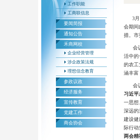
工作职能
工商联信息
3
要闻简报
会期间
通知公告
措。市
禾商网校
会
企业经营管理
活中的
涉企政策法规
的农工
理想信念教育
涵丰富
参政议政
会
经济服务
习近平
宣传教育
一思想
深远的
党建工作
建设健
商会协会
际行动
两会精