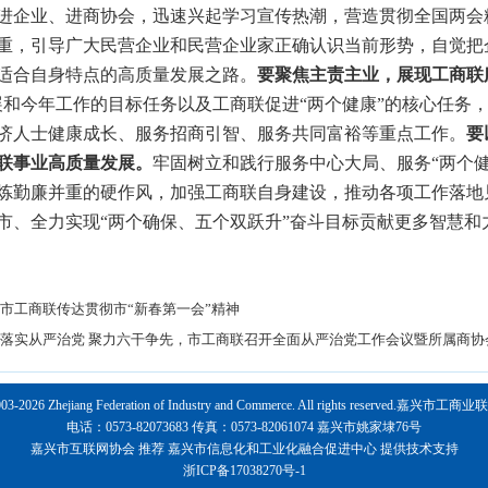
进企业、进商协会，迅速兴起学习宣传热潮，营造贯彻全国两会
重，引导广大民营企业和民营企业家正确认识当前形势，自觉把
适合自身特点的高质量发展之路。
要聚焦主责主业，展现工商联
展和今年工作的目标任务以及工商联促进“两个健康”的核心任务
济人士健康成长、服务招商引智、服务共同富裕等重点工作。
要
联事业高质量发展。
牢固树立和践行服务中心大局、服务“两个
炼勤廉并重的硬作风，加强工商联自身建设，推动各项工作落地
市、全力实现“两个确保、五个双跃升”奋斗目标贡献更多智慧和
市工商联传达贯彻市“新春第一会”精神
落实从严治党 聚力六干争先，市工商联召开全面从严治党工作会议暨所属商协
2003-2026 Zhejiang Federation of Industry and Commerce. All rights reserved.嘉
电话：0573-82073683 传真：0573-82061074 嘉兴市姚家埭76号
嘉兴市互联网协会
推荐
嘉兴市信息化和工业化融合促进中心
提供技术支持
浙ICP备17038270号-1