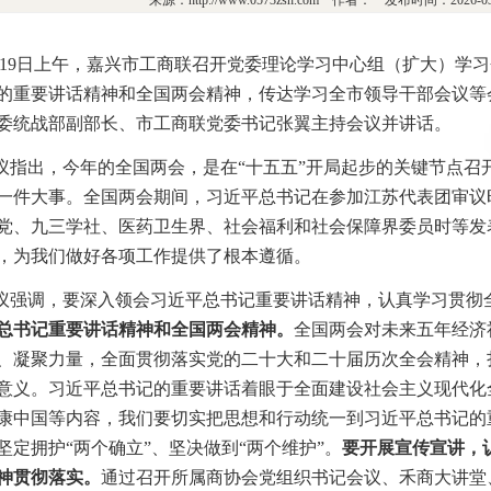
来源：http://www.0573zsh.com 作者： 发布时间：2026-
月19日上午，嘉兴市工商联召开党委理论学习中心组（扩大）学
的重要讲话精神和全国两会精神，传达学习全市领导干部会议等
委统战部副部长、市工商联党委书记张翼主持会议并讲话。
议指出，今年的全国两会，是在“十五五”开局起步的关键节点召
一件大事。全国两会期间，习近平总书记在参加江苏代表团审议
党、九三学社、医药卫生界、社会福利和社会保障界委员时等发
，为我们做好各项工作提供了根本遵循。
议强调，要深入领会习近平总书记重要讲话精神，认真学习贯彻
总书记重要讲话精神和全国两会精神。
全国两会对未来五年经济
、凝聚力量，全面贯彻落实党的二十大和二十届历次全会精神，
意义。习近平总书记的重要讲话着眼于全面建设社会主义现代化
康中国等内容，我们要切实把思想和行动统一到习近平总书记的
坚定拥护“两个确立”、坚决做到“两个维护”。
要开展宣传宣讲，
神贯彻落实。
通过召开所属商协会党组织书记会议、禾商大讲堂