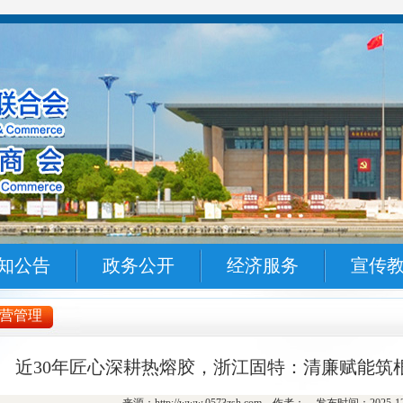
知公告
政务公开
经济服务
宣传
营管理
近30年匠心深耕热熔胶，浙江固特：清廉赋能筑