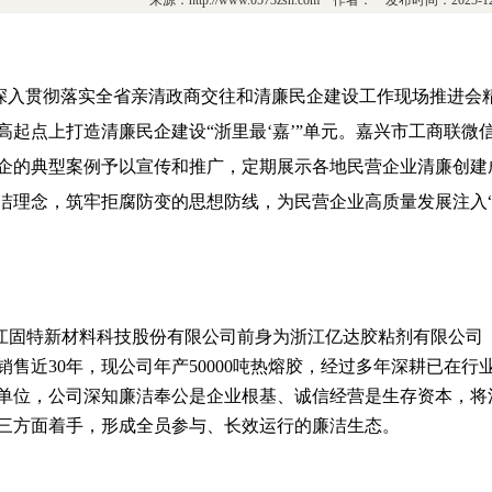
来源：http://www.0573zsh.com 作者： 发布时间：2025-
深入贯彻落实
全省亲清政商交往和清廉民企建设工作现场推进会
高起点上打造清廉民企建设“浙里最‘嘉’”单元。
嘉兴市工商联微信
企的典型案例予以宣传和推广，定期展示各地民营企业清廉创建
洁理念，筑牢拒腐防变的思想防线，为民营企业高质量发展注入“
江固特新材料科技股份有限公司前身为浙江亿达胶粘剂有限公司（成
销售近30年，现公司年产50000吨热熔胶，经过多年深耕已在
单位，公司深知廉洁奉公是企业根基、诚信经营是生存资本，将
三方面着手，形成全员参与、长效运行的廉洁生态。