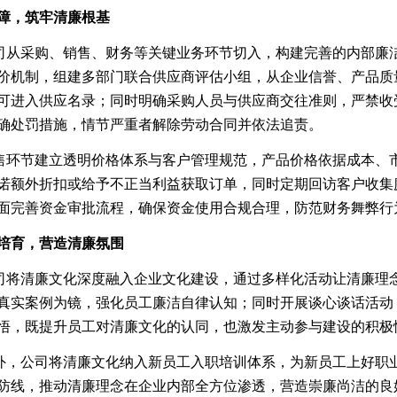
障，筑牢清廉根基
司从采购、销售、财务等关键业务环节切入，构建完善的内部廉
价机制，组建多部门联合供应商评估小组，从企业信誉、产品质
可进入供应名录；同时明确采购人员与供应商交往准则，严禁收
确处罚措施，情节严重者解除劳动合同并依法追责。
售环节建立透明价格体系与客户管理规范，产品价格依据成本、
诺额外折扣或给予不正当利益获取订单，同时定期回访客户收集
面完善资金审批流程，确保资金使用合规合理，防范财务舞弊行
培育，营造清廉氛围
司将清廉文化深度融入企业文化建设，通过多样化活动让清廉理
真实案例为镜，强化员工廉洁自律认知；同时开展谈心谈话活动
悟，既提升员工对清廉文化的认同，也激发主动参与建设的积极
外，公司将清廉文化纳入新员工入职培训体系，为新员工上好职业
防线，推动清廉理念在企业内部全方位渗透，营造崇廉尚洁的良