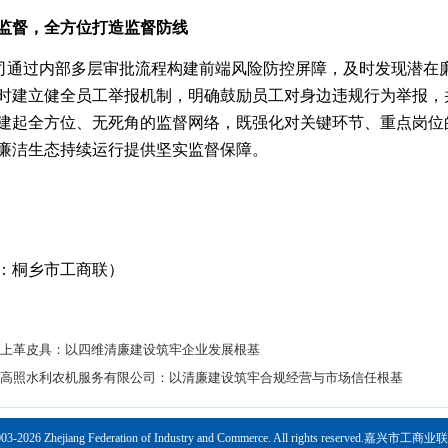
监督，全方位打造监督防线
司通过内部多层审批流程构建前端风险防控屏障，及时发现潜在
时建立健全员工举报机制，明确鼓励员工对身边违规行为举报，
建起全方位、无死角的监督网络，既强化对关键环节、重点岗位
廉洁生态持续运行提供坚实监督保障。
：桐乡市工商联）
上革皮具：以四维清廉建设筑牢企业发展根基
高照水利农机服务有限公司：以清廉建设筑牢合规经营与市场信任根基
2003-2026 Zhejiang Federation of Industry and Commerce. All rights reserved.嘉