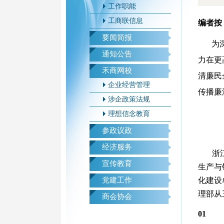
工作职能
工商联信息
编者按
要闻简报
为
通知公告
力在更
禾商网校
清廉民
企业经营管理
传播廉
涉企政策法规
理想信念教育
参政议政
经济服务
浙
宣传教育
生产与
党建工作
化建设
理部从
商会协会
0
1