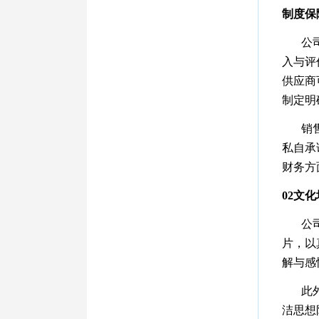
制度保
公
入与评
供应商
制定明
销
私自承
财务方
0
2
文化
公
片，以
解与感
此
洁思想