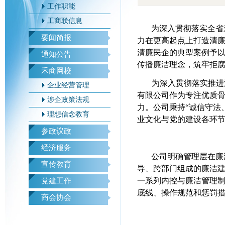
工作职能
工商联信息
为深入贯彻落实
全省
要闻简报
力在更高起点上打造清廉民
清廉民企的典型案例予
通知公告
传播廉洁理念，筑牢拒腐
禾商网校
为深入贯彻落实推进
企业经营管理
有限公司作为专注优质
涉企政策法规
力。公司秉持“诚信守法
理想信念教育
业文化与党的建设各环
参政议政
经济服务
公司明确管理层在廉
宣传教育
导、跨部门组成的廉洁
一系列内控与廉洁管理
党建工作
底线、操作规范和惩罚
商会协会