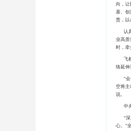
向，让
基、创
责，以
认
业高质
时，牵
飞
络延伸
“
空将主
说。
中
“
心。”