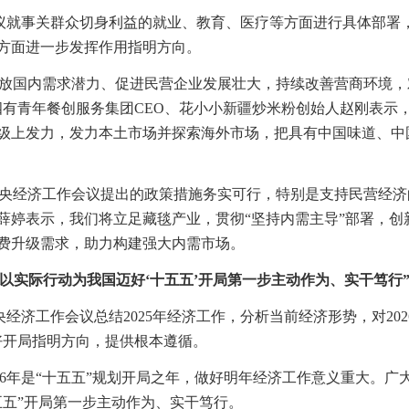
议就事关群众切身利益的就业、教育、医疗等方面进行具体部署
方面进一步发挥作用指明方向。
释放国内需求潜力、促进民营企业发展壮大，持续改善营商环境
四有青年餐创服务集团CEO、花小小新疆炒米粉创始人赵刚表示
级上发力，发力本土市场并探索海外市场，把具有中国味道、中
中央经济工作会议提出的政策措施务实可行，特别是支持民营经济
薛婷表示，我们将立足藏毯产业，贯彻“坚持内需主导”部署，创
费升级需求，助力构建强大内需市场。
要以实际行动为我国迈好‘十五五’开局第一步主动作为、实干笃行
央经济工作会议总结2025年经济工作，分析当前经济形势，对20
好开局指明方向，提供根本遵循。
026年是“十五五”规划开局之年，做好明年经济工作意义重大。
五五”开局第一步主动作为、实干笃行。