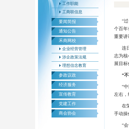
工作职能
工商联信息
“
要闻简报
个百年
通知公告
重要讲
禾商网校
连
企业经营管理
志为核
涉企政策法规
展目标
理想信念教育
“
参政议政
经济服务
“
宣传教育
左右，
党建工作
在
商会协会
手动操
“