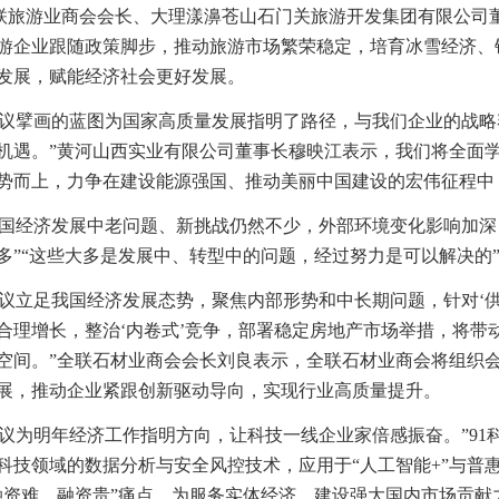
联旅游业商会会长、大理漾濞苍山石门关旅游开发集团有限公司
游企业跟随政策脚步，推动旅游市场繁荣稳定，培育冰雪经济、银
发展，赋能经济社会更好发展。
会议擘画的蓝图为国家高质量发展指明了路径，与我们企业的战
机遇。”黄河山西实业有限公司董事长穆映江表示，我们将全面
势而上，力争在建设能源强国、推动美丽中国建设的宏伟征程中
我国经济发展中老问题、新挑战仍然不少，外部环境变化影响加
多”“这些大多是发展中、转型中的问题，经过努力是可以解决的
会议立足我国经济发展态势，聚焦内部形势和中长期问题，针对‘
合理增长，整治‘内卷式’竞争，部署稳定房地产市场举措，将带
空间。”全联石材业商会会长刘良表示，全联石材业商会将组织
展，推动企业紧跟创新驱动导向，实现行业高质量提升。
会议为明年经济工作指明方向，让科技一线企业家倍感振奋。”91
科技领域的数据分析与安全风控技术，应用于“人工智能+”与普
融资难、融资贵”痛点，为服务实体经济、建设强大国内市场贡献