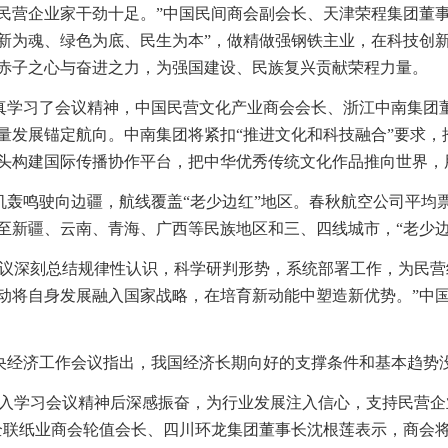
民营企业家干劲十足。”中国民间商会副会长、天津荣程集团董
新为魂、绿色为底、民生为本”，做精做强钢铁主业，在科技创
赤子之心与奋进之力，为强国建设、民族复兴贡献荣程力量。
真学习了会议精神，中国民营文化产业商会会长、浙江中南集团
量发展锚定航向。中南集团将紧扣“推进文化和科技融合”要求，
头构建国际传播协作平台，把中华优秀传统文化作品推向世界，
机轰鸣驶向边疆，航线覆盖“老少边红”地区。春秋航空公司平均票
至新疆、云南、青海、广西等民族地区和三、四线城市，“老少边
会议深刻总结规律性认识，科学研判形势，系统部署工作，为民
动将自身发展融入国家战略，在培育新动能中塑造新优势。”中
央经济工作会议指出，我国经济长期向好的支撑条件和基本趋势
深入学习会议精神后深感振奋，为行业发展注入信心，支持民营
全联纸业商会轮值会长、四川环龙集团董事长沈根莲表示，商会