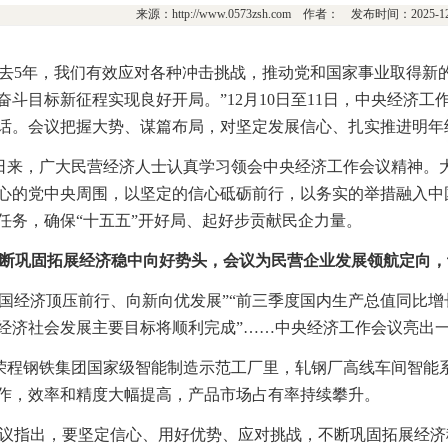
来源：http://www.0573zsh.com 作者： 发布时间：2025-
过去5年，我们有效应对各种冲击挑战，推动党和国家事业取得新的
奋斗目标新征程实现良好开局。”12月10日至11日，中央经济
话。会议把握大势、谋篇布局，对坚定发展信心、扎实推进明年
日来，广大民营经济人士认真学习领会中央经济工作会议精神。
心的党中央周围，以坚定的信心砥砺前行，以务实的举措融入中
任务，确保“十五五”开好局、起好步贡献民企力量。
不断巩固拓展经济稳中向好势头，会议为民营企业发展领航定向，
中国经济顶压前行、向新向优发展”“前三季度国内生产总值同比增长
经济社会发展主要目标将顺利完成”……中央经济工作会议亮出
荣程钢铁集团国家级智能制造示范工厂里，轧钢厂高线车间智能
作，效率和精度大幅提高，产品市场占有率持续攀升。
会议指出，要坚定信心、用好优势、应对挑战，不断巩固拓展经