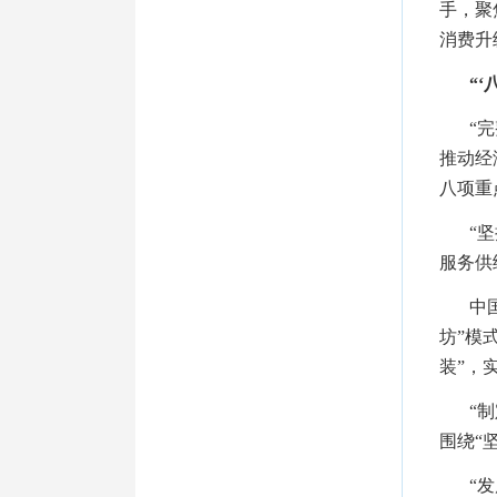
手，聚
消费升
“
“
推动经
八项重
“
服务供
中
坊”模
装”，
“
围绕“
“