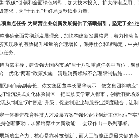
焦“双碳”引领和全面绿色转型，加大技术投入、扩大绿电应用
级需求，为“十五五”开好局贡献纸业力量。
‘八项重点任务’为民营企业创新发展提供了清晰指引，坚定了企业
完整准确全面贯彻新发展理念，加快构建新发展格局，着力推动高
济实现质的有效提升和量的合理增长，保持社会和谐稳定，中央
点任务。
坚持内需主导，建设强大国内市场”居于八项重点任务中首位，聚
给、优化“两新”政策实施、清理消费领域不合理限制措施……
国民间商会副会长、依文集团董事长夏华表示，依文集团将响应“坚
式打造沉浸式文化体验街区，把民族美学带入都市，创新消费场景；
实现从“制造”到“智造”升级，促进制造业与服务业深度融合，让
制定一体推进教育科技人才发展方案”“强化企业创新主体地位”“
坚持创新驱动，加紧培育壮大新动能”，会议作出一系列部署。
发展新质生产力，核心是靠科技创新，而人工智能正是最关键的突破口