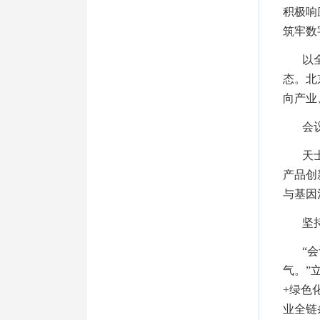
积极响
筑牢数
以
态。北
向产业
会
天
产品创
与基因
坚
“
气。”
+绿色
业全链