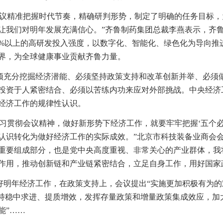
会议精准把握时代节奏，精确研判形势，制定了明确的任务目标
让我们对明年发展充满信心。”齐鲁制药集团总裁李燕表示，齐
0%以上的高研发投入强度，以数字化、智能化、绿色化为导向推
界，为全球健康事业贡献齐鲁力量。
须充分挖掘经济潜能、必须坚持政策支持和改革创新并举、必须做
投资于人紧密结合、必须以苦练内功来应对外部挑战。中央经济
经济工作的规律性认识。
学习贯彻会议精神，做好新形势下经济工作，就要牢牢把握‘五个
认识转化为做好经济工作的实际成效。”北京市科技装备业商会
重要组成部分，也是党中央高度重视、非常关心的产业群体，我
作用，推动创新链和产业链紧密结合，立足自身工作，用好国家政
好明年经济工作，在政策支持上，会议提出“实施更加积极有为
坚持稳中求进、提质增效，发挥存量政策和增量政策集成效应，
能”……