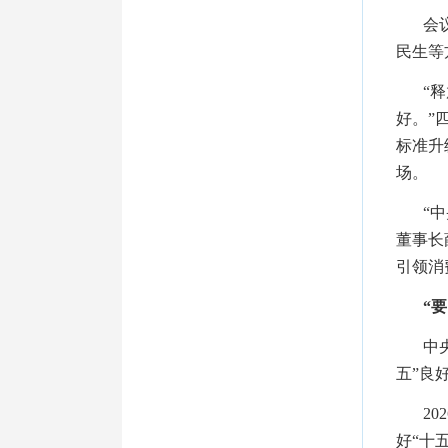
会
民生等
“
好。”
标准升
场。
“
董事长
引领消
“
中
五”良
2
好“十