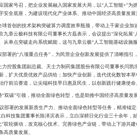
应国家号召，把企业发展融入国家发展大局，以“人工智能+”为
字安全底座，为建设现代化产业体系、推动中国经济高质量发展
全球首创的技术架构突破算力调度效率瓶颈，带动上千家企业加速
京九章云极科技有限公司董事长方磊表示，会议提出“深化拓展‘人
、从单点突破走向系统赋能，这与九章云极“人工智能基础设施服
议部署的“八项重点任务”，为民营企业创新发展提供了清晰指引
士力控股集团副总裁、天士力制药集团股份有限公司董事长闫凯
新，扩大优质优效产品供给；加快产业创新，迭代优化数智本草
治疗前沿赛道，让尖端科技早日惠及民生，以创新践行健康使命
持“双碳”引领，推动全面绿色转型，也是助推中国经济高质量发
会议部署的发展新质生产力、推动全面绿色转型等任务，精准锚
立白科技集团董事长陈泽滨表示，立白深耕日化行业三十余年，
化”双轮驱动，攻克核心技术、完善绿色产业链，带动上下游共
条高质量发展。