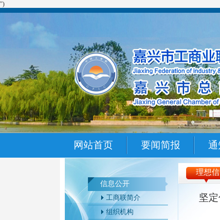
")
网站首页
要闻简报
通
理想信
信息公开
坚定
工商联简介
组织机构