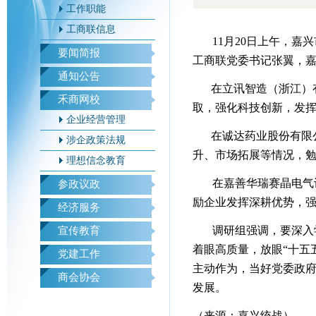
工作职能
工商联信息
11月20日上午，
要闻简报
工商联党委书记张翼，
通知公告
在立讯智造（浙江）
禾商网校
取，强化科技创新，发
企业经营管理
在诚达药业股份有限
涉企政策法规
升、市场拓展等情况，
理想信念教育
在嘉善华瑞赛晶电气
参政议政
励企业发挥深耕优势，
经济服务
调研组强调，要深入
宣传教育
着眼高质量，放眼“十五
党建工作
主动作为，当好党委政
商会协会
发展。
（来源：嘉兴统战）